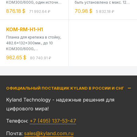
KOM300/600G, один источник
быть установлена с макс. 12
питания 100-240VAC/220VDC
KOM300F или KOM200
876.18 $
70.98 $
71 992.64 ₽
5 832.18 ₽
(85-264VAC/120-300VDC)
KOM-RM-H1-H1
Планка для крепежа в стойку,
482.6x132x300мм., до 10
KOM300/600G,
дублированный источник
982.65 $
80 740.91 ₽
питания 100-240VAC/220VDC
(85-264VAC/120-300VDC)
ОФИЦИАЛЬНЫЙ ПОСТАВЩИК KYLAND В РОССИИ И СНГ
Kyland Technology - надежные решения для
цифрового мира!
Телефон:
+7 (495) 137-53-47
Почта:
sales@kyland.com.ru