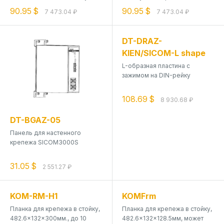
сталь
90.95 $
90.95 $
7 473.04 ₽
7 473.04 ₽
DT-DRAZ-
KIEN/SICOM-L shape
L-образная пластина с
зажимом на DIN-рейку
108.69 $
8 930.68 ₽
DT-BGAZ-05
Панель для настенного
крепежа SICOM3000S
31.05 $
2 551.27 ₽
KOM-RM-H1
KOMFrm
Планка для крепежа в стойку,
Планка для крепежа в стойку,
482.6x132x300мм., до 10
482.6x132x128.5мм, может