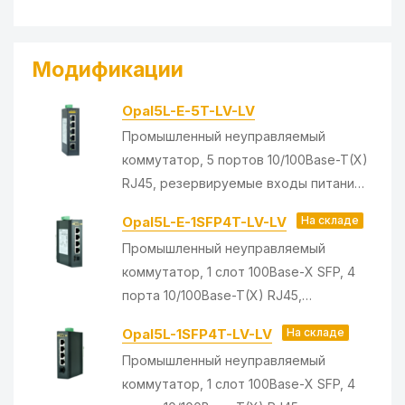
Резервный вход
Да
питания
Модификации
DC входное
12...48 В
напряжение
Opal5L-E-5T-LV-LV
AC входное напряжение
18...30 В
Промышленный неуправляемый
коммутатор, 5 портов 10/100Base-T(X)
Реализация корпуса
RJ45, резервируемые входы питания
12-48В DC/18-30В AC, -10...+60C
Внешний вид и
Opal5L-E-1SFP4T-LV-LV
На складе
Металл
материал
Промышленный неуправляемый
коммутатор, 1 слот 100Base-X SFP, 4
Монтаж
На DIN-рейку
порта 10/100Base-T(X) RJ45,
IP-защита изделия
IP30
резервируемые входы питания 12-48В
Opal5L-1SFP4T-LV-LV
На складе
DC/18-30В AC, -10...+60C
Промышленный неуправляемый
Размеры
коммутатор, 1 слот 100Base-X SFP, 4
Ширина
29.6 мм