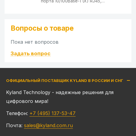
порта 10/100Base-T(X) RJ45,
резервируемые входы питания 12-48В
Глубина
68 мм
DC/18-30В AC, -40...+75C
Высота
114.5 мм
Вопросы о товаре
Требования к условиям
Пока нет вопросов
использования
Задать вопрос
Рабочая температура
-40...75 °C
Влажность
5-95%
ОФИЦИАЛЬНЫЙ ПОСТАВЩИК KYLAND В РОССИИ И СНГ
MTBF
5777888 ч
Kyland Technology - надежные решения для
цифрового мира!
Сертификация и
Телефон:
+7 (495) 137-53-47
поддерживаемые стандарты
Почта:
sales@kyland.com.ru
Сертификаты
CE, FCC