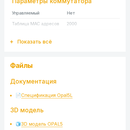
Параметры коммутатора
Управляемый
Нет
Таблица MAC адресов
2000
Буфер пакетов
1000 кБит
Показать всё
Протоколы связи
IEEE 802.3i, IEEE 802.3u,
Файлы
Стандарты IEEE
IEEE 802.3x
Документация
Порты
📄
Спецификация Opal5L
Тип коннектора
5xRJ45 Ethernet
3D модель
Электропитание
🧊
3D модель OPAL5