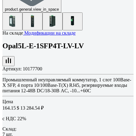
product.general.view_in_space
На складе
Модификации на складе
Opal5L-E-1SFP4T-LV-LV
Артикул:
10177700
Промышленный неуправляемый коммутатор, 1 слот 100Base-
X SFP, 4 порта 10/100Base-T(X) RJ45, резервируемые входы
питания 12-48В DC/18-30В AC, -10...+60C
Цена
164.15 $
13 284.54 ₽
с НДС 22%
Склад:
7 шт.