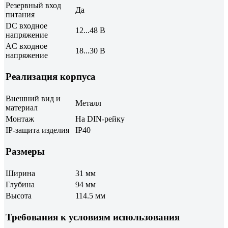
Резервный вход
Да
питания
DC входное
12...48 В
напряжение
AC входное
18...30 В
напряжение
Реализация корпуса
Внешний вид и
Металл
материал
Монтаж
На DIN-рейку
IP-защита изделия
IP40
Размеры
Ширина
31 мм
Глубина
94 мм
Высота
114.5 мм
Требования к условиям использования